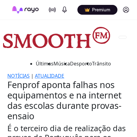
On Air
Podcasts
Log in
Premium
Últimas
Música
Desporto
Trânsito
NOTÍCIAS
|
ATUALIDADE
Fenprof aponta falhas nos
equipamentos e na internet
das escolas durante provas-
ensaio
É o terceiro dia de realização das