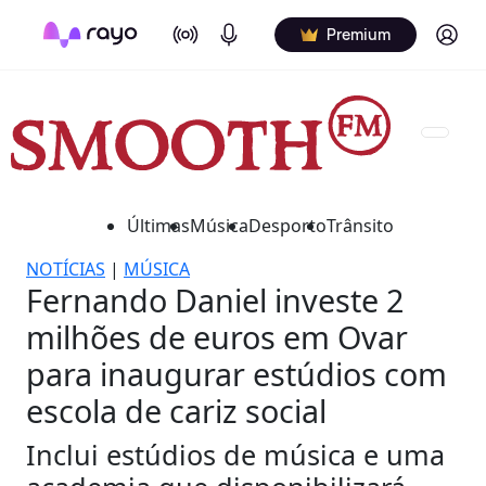
On Air
Podcasts
Log in
Premium
Últimas
Música
Desporto
Trânsito
NOTÍCIAS
|
MÚSICA
Fernando Daniel investe 2
milhões de euros em Ovar
para inaugurar estúdios com
escola de cariz social
Inclui estúdios de música e uma