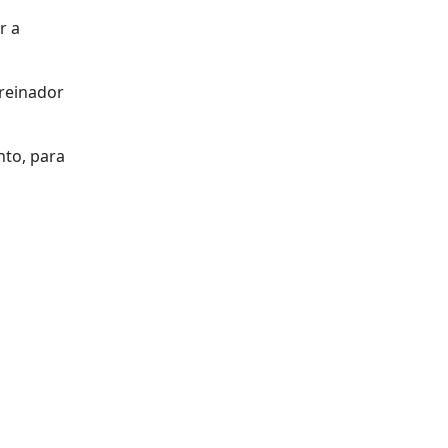
r a
treinador
nto, para