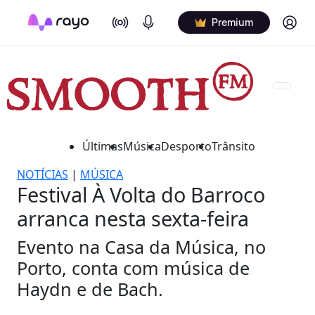
On Air
Podcasts
Log in
Premium
Últimas
Música
Desporto
Trânsito
NOTÍCIAS
|
MÚSICA
Festival À Volta do Barroco
arranca nesta sexta-feira
Evento na Casa da Música, no
Porto, conta com música de
Haydn e de Bach.