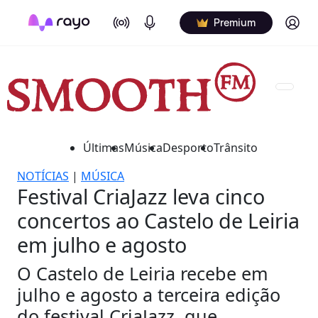
On Air
Podcasts
Log in
Premium
Últimas
Música
Desporto
Trânsito
NOTÍCIAS
|
MÚSICA
Festival CriaJazz leva cinco
concertos ao Castelo de Leiria
em julho e agosto
O Castelo de Leiria recebe em
julho e agosto a terceira edição
do festival CriaJazz, que