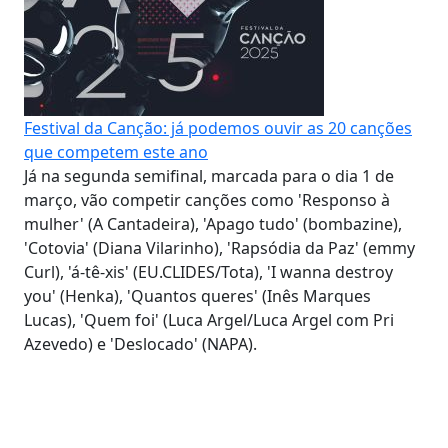
Festival da Canção: já podemos ouvir as 20 canções
que competem este ano
Já na segunda semifinal, marcada para o dia 1 de
março, vão competir canções como 'Responso à
mulher' (A Cantadeira), 'Apago tudo' (bombazine),
'Cotovia' (Diana Vilarinho), 'Rapsódia da Paz' (emmy
Curl), 'á-tê-xis' (EU.CLIDES/Tota), 'I wanna destroy
you' (Henka), 'Quantos queres' (Inês Marques
Lucas), 'Quem foi' (Luca Argel/Luca Argel com Pri
Azevedo) e 'Deslocado' (NAPA).