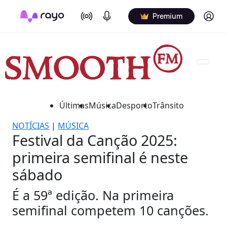
On Air
Podcasts
Log in
Premium
Últimas
Música
Desporto
Trânsito
NOTÍCIAS
|
MÚSICA
Festival da Canção 2025:
primeira semifinal é neste
sábado
É a 59ª edição. Na primeira
semifinal competem 10 canções.