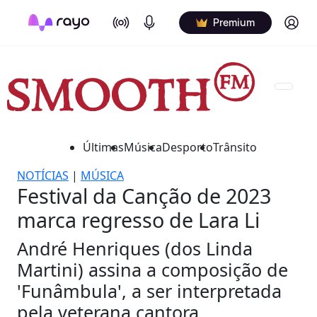
On Air
Podcasts
Log in
Premium
Últimas
Música
Desporto
Trânsito
NOTÍCIAS
|
MÚSICA
Festival da Canção de 2023
marca regresso de Lara Li
André Henriques (dos Linda
Martini) assina a composição de
'Funâmbula', a ser interpretada
pela veterana cantora.