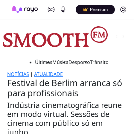
On Air
Podcasts
Log in
Premium
Últimas
Música
Desporto
Trânsito
NOTÍCIAS
|
ATUALIDADE
Festival de Berlim arranca só
para profissionais
Indústria cinematográfica reune
em modo virtual. Sessões de
cinema com público só em
junho.