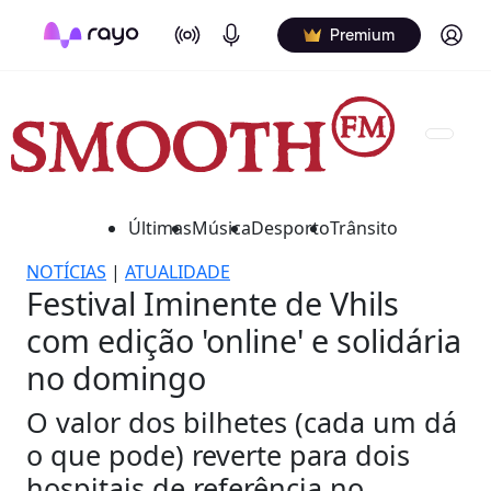
On Air
Podcasts
Log in
Premium
Últimas
Música
Desporto
Trânsito
NOTÍCIAS
|
ATUALIDADE
Festival Iminente de Vhils
com edição 'online' e solidária
no domingo
O valor dos bilhetes (cada um dá
o que pode) reverte para dois
hospitais de referência no