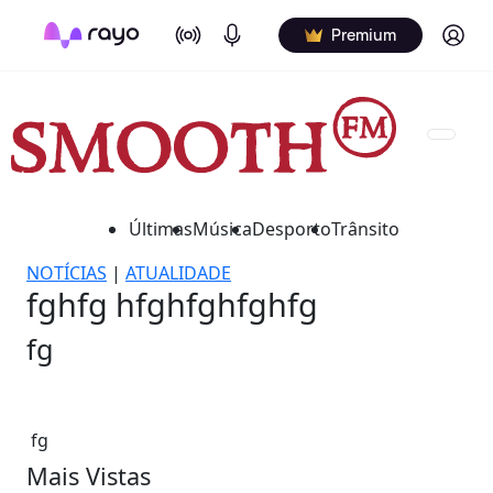
On Air
Podcasts
Log in
Premium
Últimas
Música
Desporto
Trânsito
NOTÍCIAS
|
ATUALIDADE
fghfg hfghfghfghfg
fg
fg
Mais Vistas