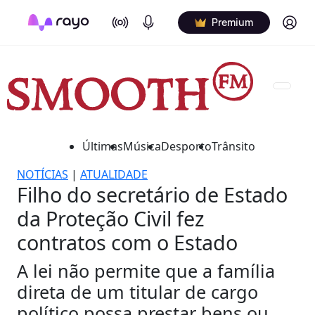
On Air
Podcasts
Log in
Premium
Últimas
Música
Desporto
Trânsito
NOTÍCIAS
|
ATUALIDADE
Filho do secretário de Estado
da Proteção Civil fez
contratos com o Estado
A lei não permite que a família
direta de um titular de cargo
político possa prestar bens ou