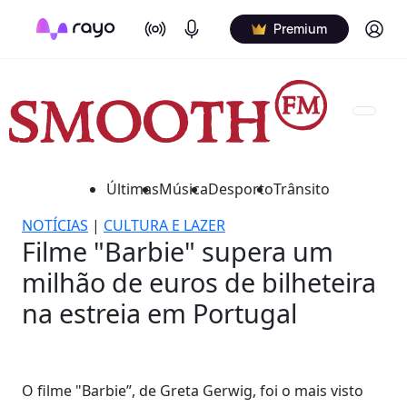
On Air
Podcasts
Log in
Premium
Últimas
Música
Desporto
Trânsito
NOTÍCIAS
|
CULTURA E LAZER
Filme "Barbie" supera um
milhão de euros de bilheteira
na estreia em Portugal
O filme "Barbie”, de Greta Gerwig, foi o mais visto