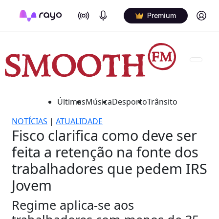
On Air
Podcasts
Log in
Premium
Últimas
Música
Desporto
Trânsito
NOTÍCIAS
|
ATUALIDADE
Fisco clarifica como deve ser
feita a retenção na fonte dos
trabalhadores que pedem IRS
Jovem
Regime aplica-se aos