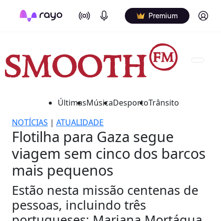
On Air
Podcasts
Log in
Premium
Últimas
Música
Desporto
Trânsito
NOTÍCIAS
|
ATUALIDADE
Flotilha para Gaza segue
viagem sem cinco dos barcos
mais pequenos
Estão nesta missão centenas de
pessoas, incluindo três
portugueses: Mariana Mortágua,