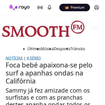
On Air
Podcasts
Log in
Premium
Últimas
Música
Desporto
Trânsito
NOTÍCIAS
|
A SÉRIO
Foca bebé apaixona-se pelo
surf a apanhas ondas na
Califórnia
Sammy já fez amizade com os
surfistas e com as pranchas
destes apanha ondas todos os