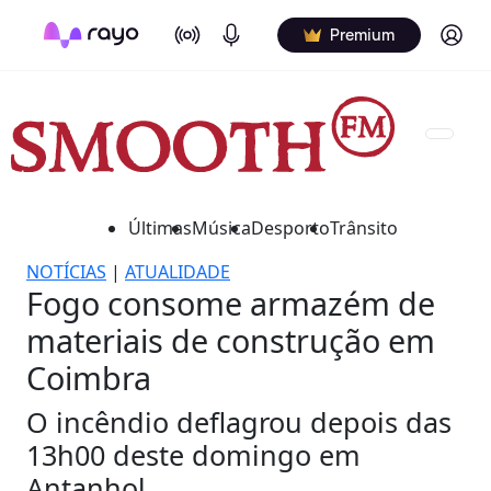
On Air
Podcasts
Log in
Premium
Últimas
Música
Desporto
Trânsito
NOTÍCIAS
|
ATUALIDADE
Fogo consome armazém de
materiais de construção em
Coimbra
O incêndio deflagrou depois das
13h00 deste domingo em
Antanhol.