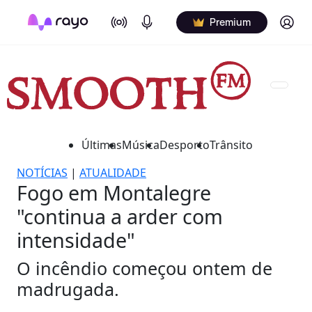
On Air
Podcasts
Log in
Premium
Últimas
Música
Desporto
Trânsito
NOTÍCIAS
|
ATUALIDADE
Fogo em Montalegre
"continua a arder com
intensidade"
O incêndio começou ontem de
madrugada.