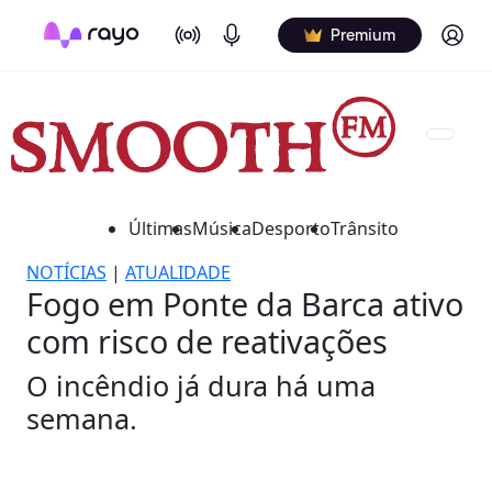
On Air
Podcasts
Log in
Premium
Últimas
Música
Desporto
Trânsito
NOTÍCIAS
|
ATUALIDADE
Fogo em Ponte da Barca ativo
com risco de reativações
O incêndio já dura há uma
semana.