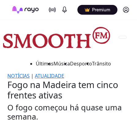
On Air
Podcasts
Log in
Premium
Últimas
Música
Desporto
Trânsito
NOTÍCIAS
|
ATUALIDADE
Fogo na Madeira tem cinco
frentes ativas
O fogo começou há quase uma
semana.