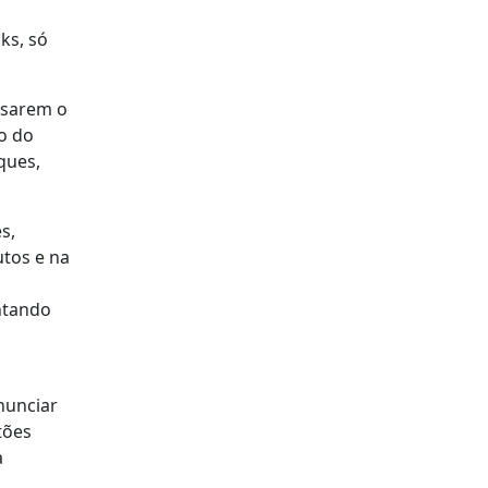
ks, só
lisarem o
o do
ques,
s,
tos e na
ontando
nunciar
tões
a