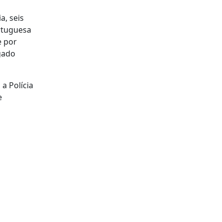
a, seis
rtuguesa
e por
gado
a Polícia
e