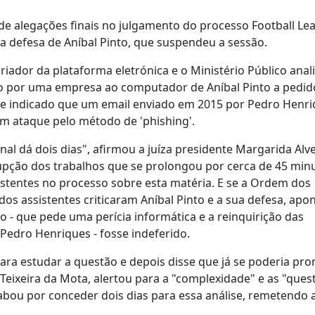
 de alegações finais no julgamento do processo Football Lea
a defesa de Aníbal Pinto, que suspendeu a sessão.
criador da plataforma eletrónica e o Ministério Público ana
do por uma empresa ao computador de Aníbal Pinto a pedid
e indicado que um email enviado em 2015 por Pedro Henri
m ataque pelo método de 'phishing'.
nal dá dois dias", afirmou a juíza presidente Margarida Alve
pção dos trabalhos que se prolongou por cerca de 45 minu
istentes no processo sobre esta matéria. E se a Ordem dos
os assistentes criticaram Aníbal Pinto e a sua defesa, ap
 - que pede uma perícia informática e a reinquirição das
Pedro Henriques - fosse indeferido.
a estudar a questão e depois disse que já se poderia pro
Teixeira da Mota, alertou para a "complexidade" e as "ques
abou por conceder dois dias para essa análise, remetendo 