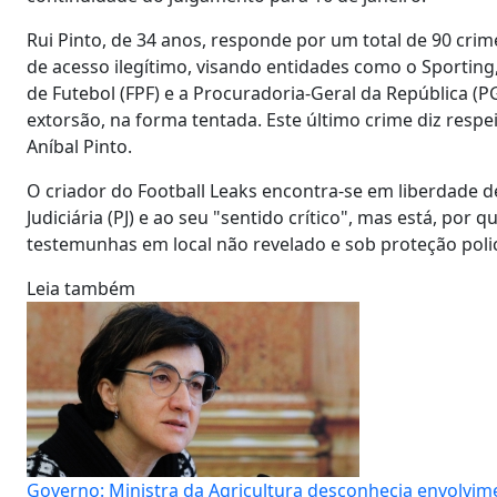
Rui Pinto, de 34 anos, responde por um total de 90 crim
de acesso ilegítimo, visando entidades como o Sportin
de Futebol (FPF) e a Procuradoria-Geral da República (
extorsão, na forma tentada. Este último crime diz res
Aníbal Pinto.
O criador do Football Leaks encontra-se em liberdade d
Judiciária (PJ) e ao seu "sentido crítico", mas está, po
testemunhas em local não revelado e sob proteção polic
Leia também
Governo: Ministra da Agricultura desconhecia envolvime