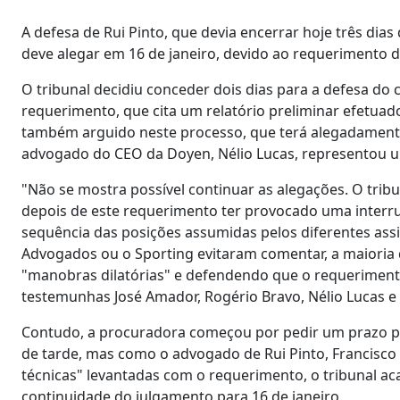
A defesa de Rui Pinto, que devia encerrar hoje três dias
deve alegar em 16 de janeiro, devido ao requerimento d
O tribunal decidiu conceder dois dias para a defesa do 
requerimento, que cita um relatório preliminar efetua
também arguido neste processo, que terá alegadament
advogado do CEO da Doyen, Nélio Lucas, representou u
"Não se mostra possível continuar as alegações. O tribu
depois de este requerimento ter provocado uma interru
sequência das posições assumidas pelos diferentes ass
Advogados ou o Sporting evitaram comentar, a maioria d
"manobras dilatórias" e defendendo que o requerimento
testemunhas José Amador, Rogério Bravo, Nélio Lucas e 
Contudo, a procuradora começou por pedir um prazo par
de tarde, mas como o advogado de Rui Pinto, Francisco 
técnicas" levantadas com o requerimento, o tribunal ac
continuidade do julgamento para 16 de janeiro.