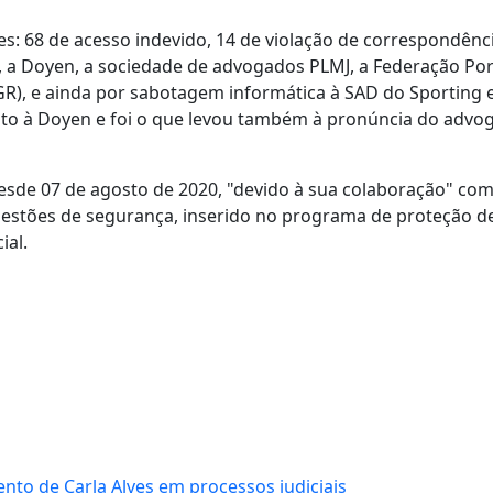
es: 68 de acesso indevido, 14 de violação de correspondênci
g, a Doyen, a sociedade de advogados PLMJ, a Federação Po
PGR), e ainda por sabotagem informática à SAD do Sporting 
peito à Doyen e foi o que levou também à pronúncia do advo
esde 07 de agosto de 2020, "devido à sua colaboração" com 
r questões de segurança, inserido no programa de proteção d
ial.
nto de Carla Alves em processos judiciais