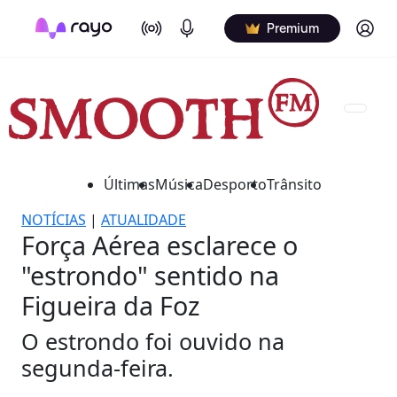
On Air
Podcasts
Log in
Premium
Últimas
Música
Desporto
Trânsito
NOTÍCIAS
|
ATUALIDADE
Força Aérea esclarece o
"estrondo" sentido na
Figueira da Foz
O estrondo foi ouvido na
segunda-feira.