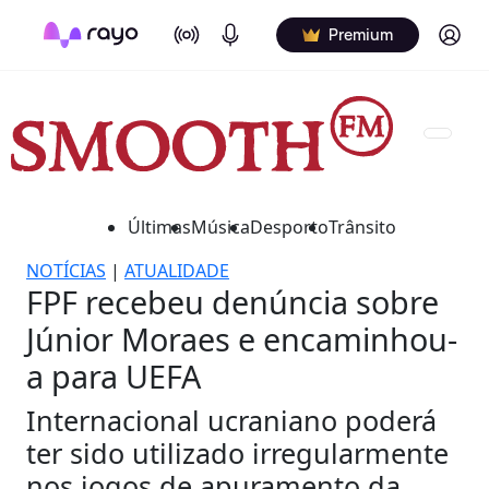
On Air
Podcasts
Log in
Premium
Últimas
Música
Desporto
Trânsito
NOTÍCIAS
|
ATUALIDADE
FPF recebeu denúncia sobre
Júnior Moraes e encaminhou-
a para UEFA
Internacional ucraniano poderá
ter sido utilizado irregularmente
nos jogos de apuramento da