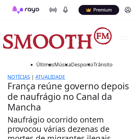
On Air
Podcasts
Log in
Premium
Últimas
Música
Desporto
Trânsito
NOTÍCIAS
|
ATUALIDADE
França reúne governo depois
de naufrágio no Canal da
Mancha
Naufrágio ocorrido ontem
provocou várias dezenas de
mortes de migrantes ilegais.