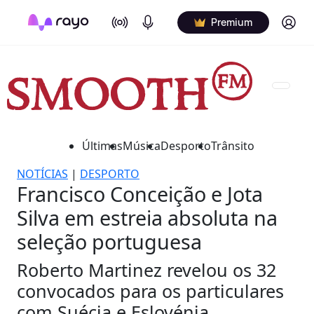
On Air
Podcasts
Log in
Premium
Últimas
Música
Desporto
Trânsito
NOTÍCIAS
|
DESPORTO
Francisco Conceição e Jota
Silva em estreia absoluta na
seleção portuguesa
Roberto Martinez revelou os 32
convocados para os particulares
com Suécia e Eslovénia.