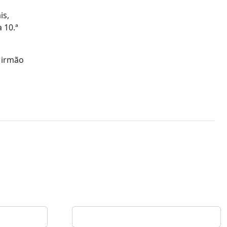
is,
 10.ª
o irmão