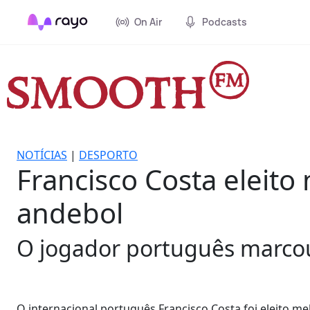
On Air
Podcasts
NOTÍCIAS
|
DESPORTO
Francisco Costa eleit
andebol
O jogador português marcou 
O internacional português Francisco Costa foi eleito