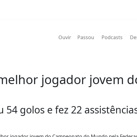
Ouvir
Passou
Podcasts
De
o melhor jogador jovem 
54 golos e fez 22 assistência
 melhor jogador jovem do Campeonato do Mundo pela Federa