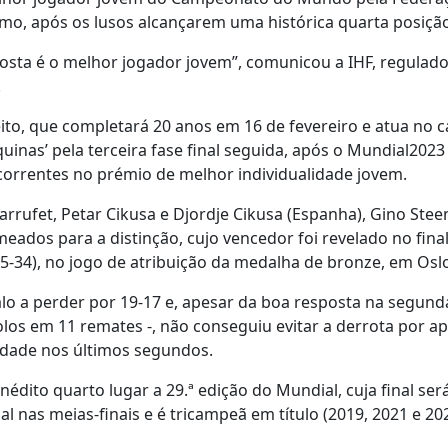
smo, após os lusos alcançarem uma histórica quarta posiçã
Costa é o melhor jogador jovem”, comunicou a IHF, regulad
.
eito, que completará 20 anos em 16 de fevereiro e atua no
uinas’ pela terceira fase final seguida, após o Mundial2023 
correntes no prémio de melhor individualidade jovem.
rufet, Petar Cikusa e Djordje Cikusa (Espanha), Gino Stee
meados para a distinção, cujo vencedor foi revelado no fina
5-34), no jogo de atribuição da medalha de bronze, em Osl
lo a perder por 19-17 e, apesar da boa resposta na segund
golos em 11 remates -, não conseguiu evitar a derrota por 
ldade nos últimos segundos.
édito quarto lugar a 29.ª edição do Mundial, cuja final ser
 nas meias-finais e é tricampeã em título (2019, 2021 e 202