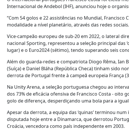
Internacional de Andebol (IHF), anunciou hoje o organi
“Com 54 golos e 22 assistências no Mundial, Francisco 
modalidade a nível planetário, através das redes sociais
Vice-campeão europeu de sub-20 em 2022, o lateral dir
nacional Sporting, representou a seleção principal das ‘q
lugar) e o Euro2024 (sétimo), tendo superando seis con
Além do guarda-redes e compatriota Diogo Rêma, Ian Bar
(Suíça) e Daniel Bláha (República Checa) tinham sido no
derrota de Portugal frente à campeã europeia França (3
Na Unity Arena, a seleção portuguesa chegou ao interva
dos 73% de eficácia ofensiva de Francisco Costa - oito 
golo de diferença, desperdiçando uma bola para a igua
Apesar da derrota, a equipa das ‘quinas’ terminou num in
disputada hoje entre a Dinamarca, que derrotou Portugal
Croácia, vencedora como país independente em 2003.