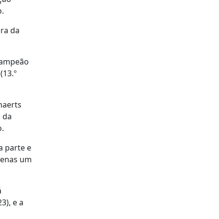
o.
ora da
 campeão
(13.º
naerts
l da
o.
a parte e
apenas um
á
3), e a