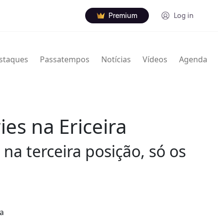
Premium
Log in
staques
Passatempos
Notícias
Vídeos
Agenda
es na Ericeira
na terceira posição, só os
ga