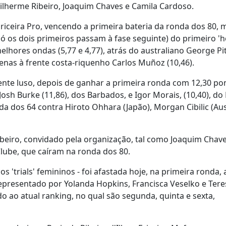
ilherme Ribeiro, Joaquim Chaves e Camila Cardoso.
Ericeira Pro, vencendo a primeira bateria da ronda dos 80, m
só os dois primeiros passam à fase seguinte) do primeiro 'h
elhores ondas (5,77 e 4,77), atrás do australiano George Pi
enas à frente costa-riquenho Carlos Muñoz (10,46).
ente luso, depois de ganhar a primeira ronda com 12,30 po
 Josh Burke (11,86), dos Barbados, e Igor Morais, (10,40), do 
 dos 64 contra Hiroto Ohhara (Japão), Morgan Cibilic (Aust
eiro, convidado pela organização, tal como Joaquim Chave
 Clube, que caíram na ronda dos 80.
'trials' femininos - foi afastada hoje, na primeira ronda, 
epresentado por Yolanda Hopkins, Francisca Veselko e Tere
 ao atual ranking, no qual são segunda, quinta e sexta,