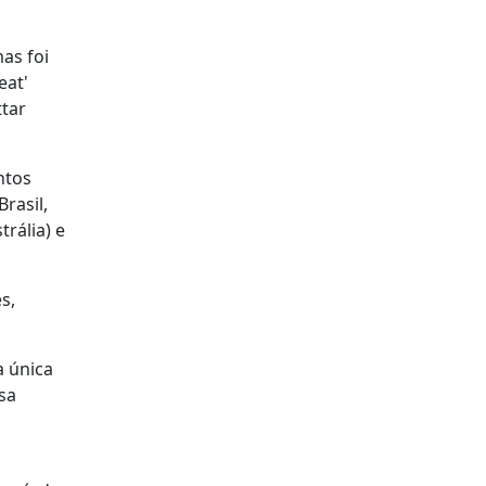
as foi
eat'
ttar
ntos
Brasil,
rália) e
s,
a única
sa