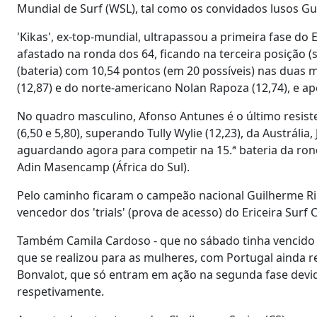
Mundial de Surf (WSL), tal como os convidados lusos Gu
'Kikas', ex-top-mundial, ultrapassou a primeira fase do 
afastado na ronda dos 64, ficando na terceira posição (
(bateria) com 10,54 pontos (em 20 possíveis) nas duas m
(12,87) e do norte-americano Nolan Rapoza (12,74), e ap
No quadro masculino, Afonso Antunes é o último resist
(6,50 e 5,80), superando Tully Wylie (12,23), da Austrália,
aguardando agora para competir na 15.ª bateria da ronda
Adin Masencamp (África do Sul).
Pelo caminho ficaram o campeão nacional Guilherme Rib
vencedor dos 'trials' (prova de acesso) do Ericeira Surf
Também Camila Cardoso - que no sábado tinha vencido os 
que se realizou para as mulheres, com Portugal ainda r
Bonvalot, que só entram em ação na segunda fase devido
respetivamente.