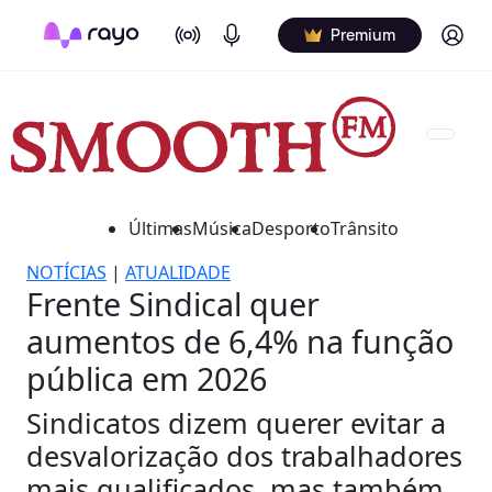
On Air
Podcasts
Log in
Premium
Últimas
Música
Desporto
Trânsito
NOTÍCIAS
|
ATUALIDADE
Frente Sindical quer
aumentos de 6,4% na função
pública em 2026
Sindicatos dizem querer evitar a
desvalorização dos trabalhadores
mais qualificados, mas também