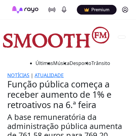
On Air
Podcasts
Log in
Premium
Últimas
Música
Desporto
Trânsito
NOTÍCIAS
|
ATUALIDADE
Função pública começa a
receber aumento de 1% e
retroativos na 6.ª feira
A base remuneratória da
administração pública aumenta
de 761,58 euros para 769,20