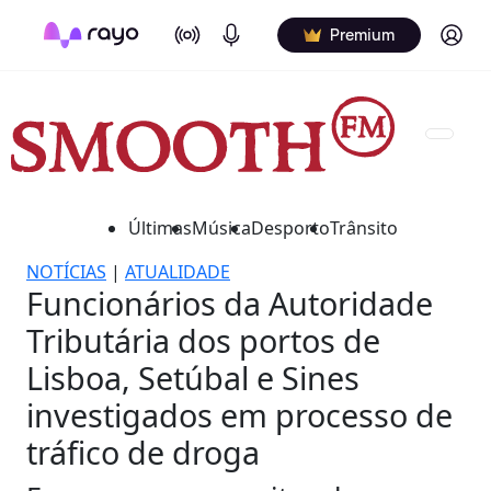
On Air
Podcasts
Log in
Premium
Últimas
Música
Desporto
Trânsito
NOTÍCIAS
|
ATUALIDADE
Funcionários da Autoridade
Tributária dos portos de
Lisboa, Setúbal e Sines
investigados em processo de
tráfico de droga