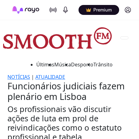
On Air
Podcasts
Log in
Premium
Últimas
Música
Desporto
Trânsito
NOTÍCIAS
|
ATUALIDADE
Funcionários judiciais fazem
plenário em Lisboa
Os profissionais vão discutir
ações de luta em prol de
reivindicações como o estatuto
profissional e tabela