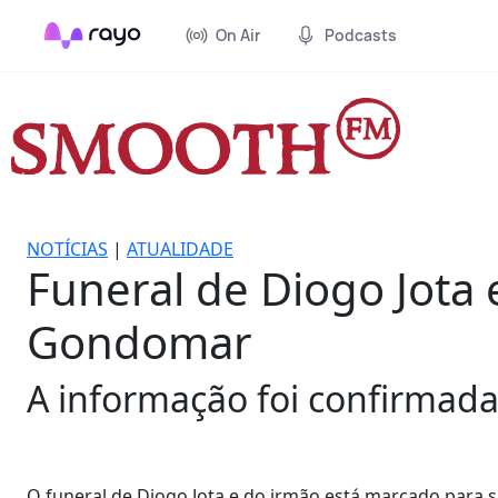
On Air
Podcasts
NOTÍCIAS
|
ATUALIDADE
Funeral de Diogo Jota
Gondomar
A informação foi confirmada
O funeral de Diogo Jota e do irmão está marcado para 