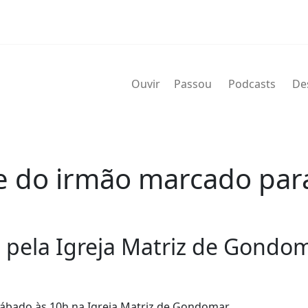
Ouvir
Passou
Podcasts
De
 e do irmão marcado pa
 pela Igreja Matriz de Gondom
sábado às 10h na Igreja Matriz de Gondomar.