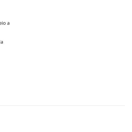
eio a
da