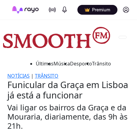
On Air
Podcasts
Log in
Premium
Últimas
Música
Desporto
Trânsito
NOTÍCIAS
|
TRÂNSITO
Funicular da Graça em Lisboa
já está a funcionar
Vai ligar os bairros da Graça e da
Mouraria, diariamente, das 9h às
21h.