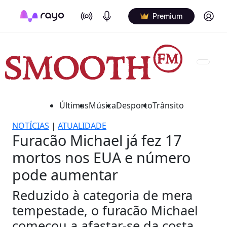
On Air
Podcasts
Log in
Premium
Últimas
Música
Desporto
Trânsito
NOTÍCIAS
|
ATUALIDADE
Furacão Michael já fez 17
mortos nos EUA e número
pode aumentar
Reduzido à categoria de mera
tempestade, o furacão Michael
começou a afastar-se da costa