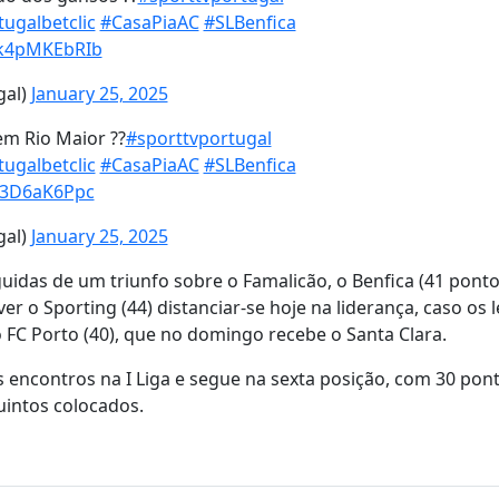
tugalbetclic
#CasaPiaAC
#SLBenfica
m/k4pMKEbRIb
gal)
January 25, 2025
em Rio Maior ??
#sporttvportugal
tugalbetclic
#CasaPiaAC
#SLBenfica
/J3D6aK6Ppc
gal)
January 25, 2025
uidas de um triunfo sobre o Famalicão, o Benfica (41 ponto
o Sporting (44) distanciar-se hoje na liderança, caso os l
FC Porto (40), que no domingo recebe o Santa Clara.
is encontros na I Liga e segue na sexta posição, com 30 pon
uintos colocados.