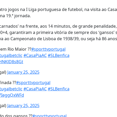
tro jogos na I Liga portuguesa de futebol, na visita ao Casa
 na 19.ª jornada.
ncarnados’ na frente, aos 14 minutos, de grande penalidade
90+4, garantiram a primeira vitória de sempre dos ‘gansos’ 
ava ao Campeonato de Lisboa de 1938/39, ou seja há 86 anos
 em Rio Maior ??
#sporttvportugal
tugalbetclic
#CasaPiaAC
#SLBenfica
/HNKlD8s8Gt
gal)
January 25, 2025
inada ??
#sporttvportugal
tugalbetclic
#CasaPiaAC
#SLBenfica
m/7IeggQxWFd
gal)
January 25, 2025
do dos gansos ??
#sporttvportugal