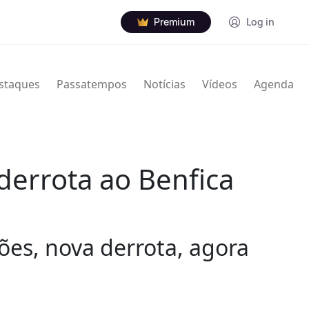
Premium
Log in
staques
Passatempos
Notícias
Vídeos
Agenda
derrota ao Benfica
ões, nova derrota, agora