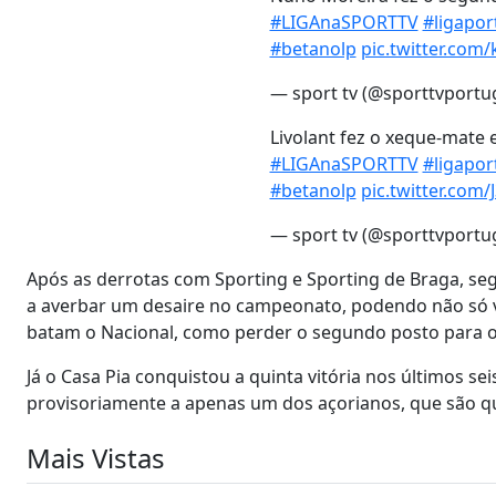
#LIGAnaSPORTTV
#ligapor
#betanolp
pic.twitter.co
— sport tv (@sporttvportu
Livolant fez o xeque-mate 
#LIGAnaSPORTTV
#ligapor
#betanolp
pic.twitter.com
— sport tv (@sporttvportu
Após as derrotas com Sporting e Sporting de Braga, seg
a averbar um desaire no campeonato, podendo não só ver 
batam o Nacional, como perder o segundo posto para o 
Já o Casa Pia conquistou a quinta vitória nos últimos se
provisoriamente a apenas um dos açorianos, que são q
Mais Vistas