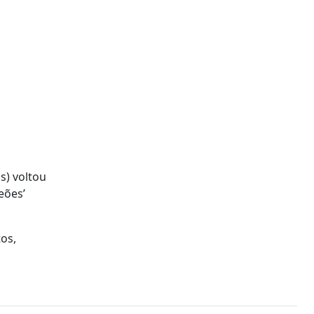
s) voltou
eões’
tos,