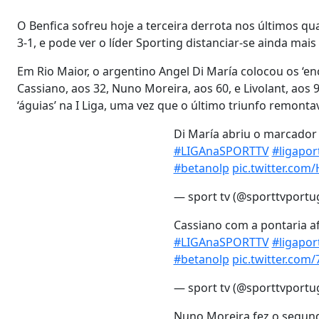
O Benfica sofreu hoje a terceira derrota nos últimos qua
3-1, e pode ver o líder Sporting distanciar-se ainda mais
Em Rio Maior, o argentino Angel Di María colocou os ‘e
Cassiano, aos 32, Nuno Moreira, aos 60, e Livolant, aos 
‘águias’ na I Liga, uma vez que o último triunfo remont
Di María abriu o marcador
#LIGAnaSPORTTV
#ligapor
#betanolp
pic.twitter.com
— sport tv (@sporttvportu
Cassiano com a pontaria af
#LIGAnaSPORTTV
#ligapor
#betanolp
pic.twitter.co
— sport tv (@sporttvportu
Nuno Moreira fez o segun