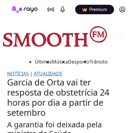
On Air
Podcasts
Log in
Premium
Últimas
Música
Desporto
Trânsito
NOTÍCIAS
|
ATUALIDADE
Garcia de Orta vai ter
resposta de obstetrícia 24
horas por dia a partir de
setembro
A garantia foi deixada pela