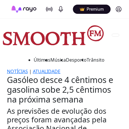
On Air
Podcasts
Log in
Premium
Últimas
Música
Desporto
Trânsito
NOTÍCIAS
|
ATUALIDADE
Gasóleo desce 4 cêntimos e
gasolina sobe 2,5 cêntimos
na próxima semana
As previsões de evolução dos
preços foram avançadas pela
Associação Nacional de