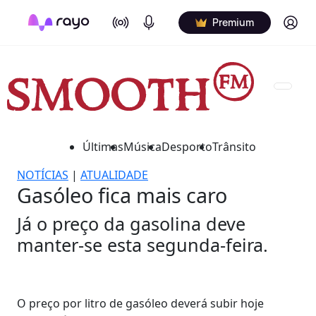
On Air
Podcasts
Log in
Premium
Últimas
Música
Desporto
Trânsito
NOTÍCIAS
|
ATUALIDADE
Gasóleo fica mais caro
Já o preço da gasolina deve
manter-se esta segunda-feira.
O preço por litro de gasóleo deverá subir hoje