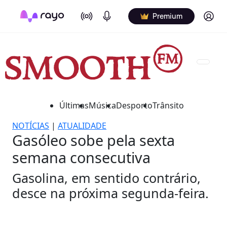
On Air
Podcasts
Log in
Premium
Últimas
Música
Desporto
Trânsito
NOTÍCIAS
|
ATUALIDADE
Gasóleo sobe pela sexta
semana consecutiva
Gasolina, em sentido contrário,
desce na próxima segunda-feira.