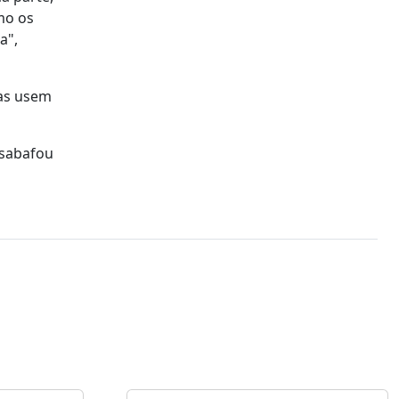
mo os
a",
tas usem
esabafou