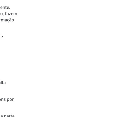
iente.
lo, fazem
ormação
de
lta
ons por
a parte,