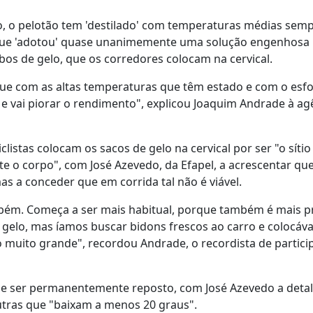
to, o pelotão tem 'destilado' com temperaturas médias sem
o que 'adotou' quase unanimemente uma solução engenhosa 
ubos de gelo, que os corredores colocam na cervical.
que com as altas temperaturas que têm estado e com o esf
 e vai piorar o rendimento", explicou Joaquim Andrade à ag
clistas colocam os sacos de gelo na cervical por ser "o sítio
 o corpo", com José Azevedo, da Efapel, a acrescentar que
s a conceder que em corrida tal não é viável.
bém. Começa a ser mais habitual, porque também é mais pr
 gelo, mas íamos buscar bidons frescos ao carro e colocá
io muito grande", recordou Andrade, o recordista de partic
de ser permanentemente reposto, com José Azevedo a deta
utras que "baixam a menos 20 graus".