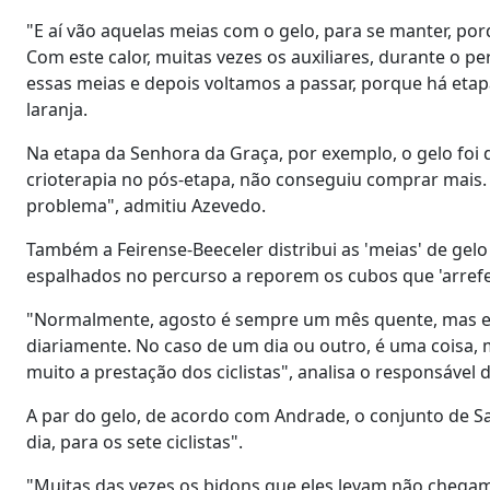
"E aí vão aquelas meias com o gelo, para se manter, po
Com este calor, muitas vezes os auxiliares, durante o
essas meias e depois voltamos a passar, porque há eta
laranja.
Na etapa da Senhora da Graça, por exemplo, o gelo foi 
crioterapia no pós-etapa, não conseguiu comprar mais.
problema", admitiu Azevedo.
Também a Feirense-Beeceler distribui as 'meias' de gel
espalhados no percurso a reporem os cubos que 'arrefec
"Normalmente, agosto é sempre um mês quente, mas e
diariamente. No caso de um dia ou outro, é uma coisa, 
muito a prestação dos ciclistas", analisa o responsável 
A par do gelo, de acordo com Andrade, o conjunto de San
dia, para os sete ciclistas".
"Muitas das vezes os bidons que eles levam não chegam 