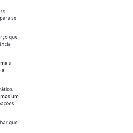
pre
para se
orço que
ência
 mais
 a
ático.
vamos um
ipações
lhar que