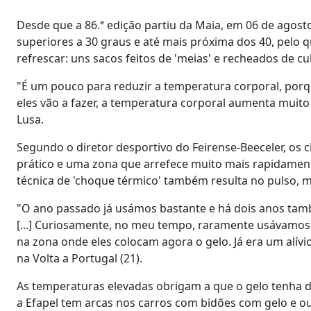
Desde que a 86.ª edição partiu da Maia, em 06 de agos
superiores a 30 graus e até mais próxima dos 40, pel
refrescar: uns sacos feitos de 'meias' e recheados de c
"É um pouco para reduzir a temperatura corporal, por
eles vão a fazer, a temperatura corporal aumenta muito
Lusa.
Segundo o diretor desportivo do Feirense-Beeceler, os ci
prático e uma zona que arrefece muito mais rapidamente
técnica de 'choque térmico' também resulta no pulso, ma
"O ano passado já usámos bastante e há dois anos tam
[...] Curiosamente, no meu tempo, raramente usávamos
na zona onde eles colocam agora o gelo. Já era um alív
na Volta a Portugal (21).
As temperaturas elevadas obrigam a que o gelo tenha 
a Efapel tem arcas nos carros com bidões com gelo e o