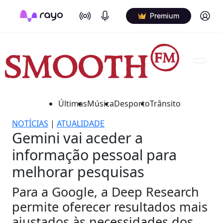
On Air
Podcasts
Log in
Premium
Últimas
Música
Desporto
Trânsito
NOTÍCIAS
|
ATUALIDADE
Gemini vai aceder a
informação pessoal para
melhorar pesquisas
Para a Google, a Deep Research
permite oferecer resultados mais
ajustados às necessidades dos