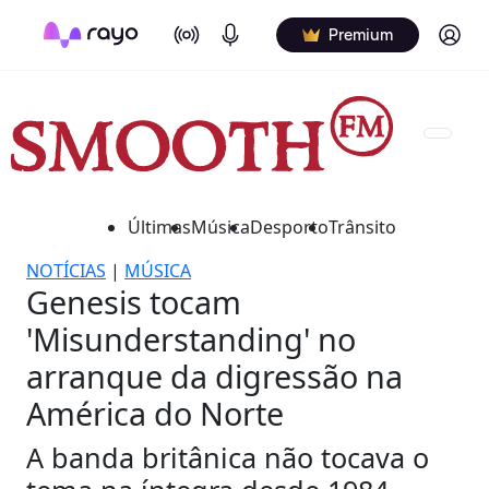
On Air
Podcasts
Log in
Premium
Últimas
Música
Desporto
Trânsito
NOTÍCIAS
|
MÚSICA
Genesis tocam
'Misunderstanding' no
arranque da digressão na
América do Norte
A banda britânica não tocava o