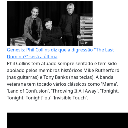
Genesis: Phil Collins diz que a digressão "The Last
Domino?" será a última
Phil Collins tem atuado sempre sentado e tem sido
apoiado pelos membros históricos Mike Rutherford
(nas guitarras) e Tony Banks (nas teclas). A banda
veterana tem tocado vários clássicos como 'Mama',
'Land of Confusion', 'Throwing It All Away', 'Tonight,
Tonight, Tonight' ou' 'Invisible Touch'.