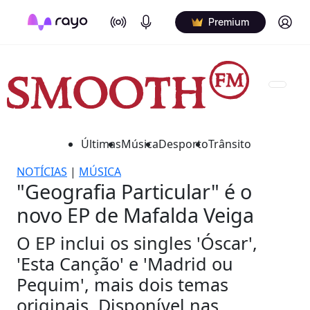
On Air
Podcasts
Log in
Premium
Últimas
Música
Desporto
Trânsito
NOTÍCIAS
|
MÚSICA
"Geografia Particular" é o
novo EP de Mafalda Veiga
O EP inclui os singles 'Óscar',
'Esta Canção' e 'Madrid ou
Pequim', mais dois temas
originais. Disponível nas