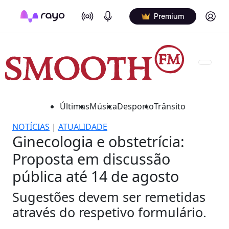
On Air
Podcasts
Log in
Premium
Últimas
Música
Desporto
Trânsito
NOTÍCIAS
|
ATUALIDADE
Ginecologia e obstetrícia:
Proposta em discussão
pública até 14 de agosto
Sugestões devem ser remetidas
através do respetivo formulário.