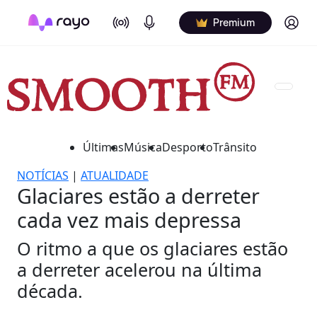
On Air
Podcasts
Log in
Premium
Últimas
Música
Desporto
Trânsito
NOTÍCIAS
|
ATUALIDADE
Glaciares estão a derreter
cada vez mais depressa
O ritmo a que os glaciares estão
a derreter acelerou na última
década.