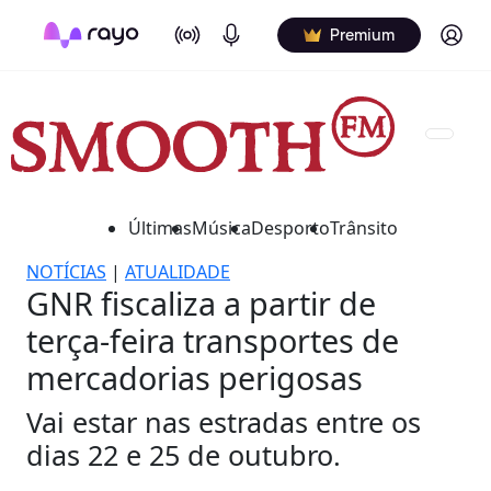
On Air
Podcasts
Log in
Premium
Últimas
Música
Desporto
Trânsito
NOTÍCIAS
|
ATUALIDADE
GNR fiscaliza a partir de
terça-feira transportes de
mercadorias perigosas
Vai estar nas estradas entre os
dias 22 e 25 de outubro.