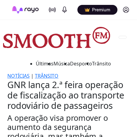
On Air
Podcasts
Log in
Premium
Últimas
Música
Desporto
Trânsito
NOTÍCIAS
|
TRÂNSITO
GNR lança 2.ª feira operação
de fiscalização ao transporte
rodoviário de passageiros
A operação visa promover o
aumento da segurança
rodoviária, mas também a