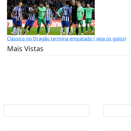
Clássico no Dragão termina empatado ( veja os golos)
Mais Vistas