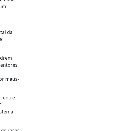
 um
tal da
e
uadrem
tentores
por maus-
, entre
/
Sistema
 de raças