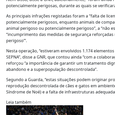
potencialmente perigosas, durante as quais se verificar
As principais infrações registadas foram a “falta de li
potencialmente perigosos, enquanto animais de companhi
animal perigoso ou potencialmente perigoso”, a “não es
“incumprimento das medidas de segurança reforçadas no 
perigoso’”.
Nesta operação, “estiveram envolvidos 1.174 elementos d
SEPNA”, disse a GNR, que contou ainda “com a colaboraç
reforçou “a importância de garantir um tratamento d
abandono e a superpopulação descontrolada”.
Segundo a Guarda, “estas situações podem originar prob
reprodução descontrolada de cães e gatos em ambiente
Síndrome de Noé) e a falta de infraestruturas adequad
Leia também