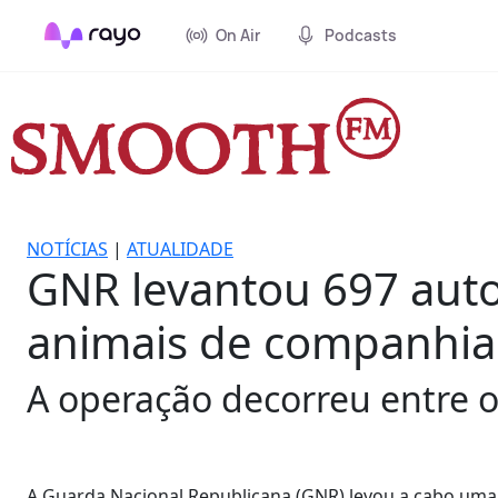
On Air
Podcasts
NOTÍCIAS
|
ATUALIDADE
GNR levantou 697 auto
animais de companhia
A operação decorreu entre os
A Guarda Nacional Republicana (GNR) levou a cabo uma 