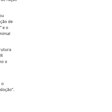
 ou
nção de
” e o
animal
rutura
NR
mo o
 o
adoção”.