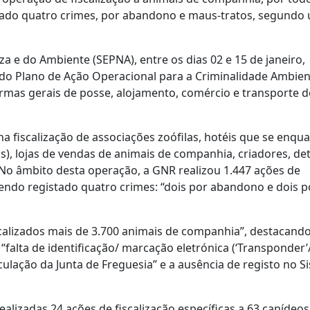
tado quatro crimes, por abandono e maus-tratos, segundo
a e do Ambiente (SEPNA), entre os dias 02 e 15 de janeiro,
 do Plano de Ação Operacional para a Criminalidade Ambien
ormas gerais de posse, alojamento, comércio e transporte d
a fiscalização de associações zoófilas, hotéis que se enq
), lojas de vendas de animais de companhia, criadores, de
 No âmbito desta operação, a GNR realizou 1.447 ações de
tendo registado quatro crimes: “dois por abandono e dois 
alizados mais de 3.700 animais de companhia”, destacando
 “falta de identificação/ marcação eletrónica (‘Transponder’
irculação da Junta de Freguesia” e a ausência de registo no 
ealizadas 24 ações de fiscalização específicas a 63 canídeos