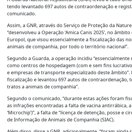
tendo levantado 697 autos de contraordenação e regis
comunicado.
Assim, a GNR, através do Serviço de Proteção da Naturez
“desenvolveu a Operação ‘Amica Canis 2025’, no âmbito
Europol, que visou essencialmente a fiscalização das n
animais de companhia, por todo o território nacional”.
Segundo a Guarda, a operação incidiu “essencialmente n
como centros de hospedagem (com e sem fins lucrativos
e empresas de transporte especializado deste âmbito”.
fiscalização e levantou 697 autos de contraordenação, 
tratos a animais de companhia”.
Segundo o comunicado, “durante estas ações foram fisc
as infrações encontradas a falta de vacina antirrábica, a
‘Microchip’)”, a falta de “licença de detenção, posse e c
de Informação de Animais de Companhia (SIAC).
Além disso, disse a GNR, adicionalmente, “foram ainda r