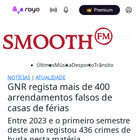
On Air
Podcasts
Log in
Premium
Últimas
Música
Desporto
Trânsito
NOTÍCIAS
|
ATUALIDADE
GNR regista mais de 400
arrendamentos falsos de
casas de férias
Entre 2023 e o primeiro semestre
deste ano registou 436 crimes de
burla nesta matéria.