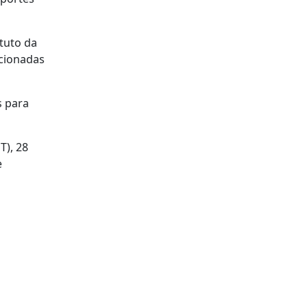
tuto da
acionadas
s para
T), 28
e