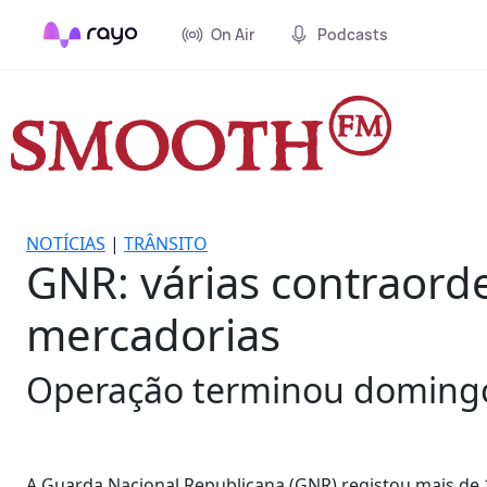
On Air
Podcasts
NOTÍCIAS
|
TRÂNSITO
GNR: várias contraorde
mercadorias
Operação terminou domingo. 
A Guarda Nacional Republicana (GNR) registou mais de 