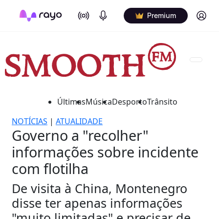
On Air
Podcasts
Log in
Premium
Últimas
Música
Desporto
Trânsito
NOTÍCIAS
|
ATUALIDADE
Governo a "recolher"
informações sobre incidente
com flotilha
De visita à China, Montenegro
disse ter apenas informações
"muito limitadas" e precisar de